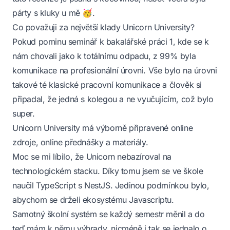
párty s kluky u mě 🥳.
Co považuji za největší klady Unicorn University?
Pokud pominu seminář k bakalářské práci 1, kde se k
nám chovali jako k totálnímu odpadu, z 99% byla
komunikace na profesionální úrovni. Vše bylo na úrovni
takové té klasické pracovní komunikace a člověk si
připadal, že jedná s kolegou a ne vyučujícím, což bylo
super.
Unicorn University má výborně připravené online
zdroje, online přednášky a materiály.
Moc se mi líbilo, že Unicorn nebazíroval na
technologickém stacku. Díky tomu jsem se ve škole
naučil TypeScript s NestJS. Jedinou podmínkou bylo,
abychom se drželi ekosystému Javascriptu.
Samotný školní systém se každý semestr měnil a do
teď mám k němu výhrady, nicméně i tak se jednalo o