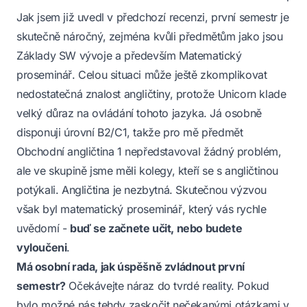
Jak jsem již uvedl v
předchozí recenzi
, první semestr je
skutečně náročný, zejména kvůli předmětům jako jsou
Základy SW vývoje a především Matematický
proseminář. Celou situaci může ještě zkomplikovat
nedostatečná znalost angličtiny, protože Unicorn klade
velký důraz na ovládání tohoto jazyka. Já osobně
disponuji úrovní B2/C1, takže pro mě předmět
Obchodní angličtina 1 nepředstavoval žádný problém,
ale ve skupině jsme měli kolegy, kteří se s angličtinou
potýkali. Angličtina je nezbytná. Skutečnou výzvou
však byl matematický proseminář, který vás rychle
uvědomí -
buď se začnete učit, nebo budete
vyloučeni
.
Má osobní rada, jak úspěšně zvládnout první
semestr?
Očekávejte náraz do tvrdé reality. Pokud
bylo možné nás tehdy zaskočit nečekanými otázkami v