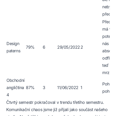
nebyl n
předmě
Předmět
má vel
potenci
Design
nás byl
79%
6
29/05/2022
2
paterns
absolu
odflákn
teď mě
mrzí.
Obchodní
Pohoda
angličtina
87%
3
11/06/2022
1
pohody
4
Čtvrtý semestr pokračoval v trendu třetího semestru.
Komunikační chaos jsme již přijali jako součást našeho