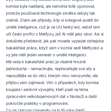
komise byla nadšená, ale nemohla tolik oponovat,
protože používané technologie zkrátka nebyly tak
známé. Znám ale případy, kdy si kolegové pustili do
umělé inteligence, což je na UU tenký led, neboť tam
učí často profíci z Matfyzu, jež AI měli jako obor. Asi si
dokážete představit, jak pak musela vypadat obhajoba
bakalářské práce, když vám v komisi sedí Matfyzáci a
vy jste měli jeden semestr o umělé inteligenci.
Má rada k bakalářské práci je vlastně hrozně
jednoduchá - nemachrujte, nepřeceňujte své síly a
nepouštějte se do věcí, kterým moc nerozumíte, ale
přijdou vám zajímavé. Vím o případech, kdy komise
koupala i seniorní vývojáře, kteří psali na téma
zpracování velkobojemových dat v NodeJS a další
pokročilé praktiky v programování.
Co mi Unicorn University za ty tři roka dala?