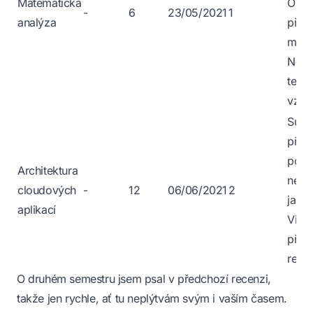
Matematická
Obtí
-
6
23/05/2021
1
analýza
příkl
masa
Nera
tent
vzpo
Supe
před
post
Architektura
nepřá
cloudových
-
12
06/06/2021
2
jak j
aplikací
Viz.
před
rece
O druhém semestru jsem psal v
předchozí recenzi
,
takže jen rychle, ať tu neplýtvám svým i vaším časem.