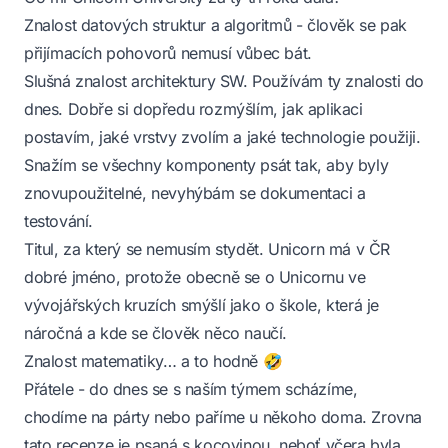
Znalost datových struktur a algoritmů - člověk se pak
přijímacích pohovorů nemusí vůbec bát.
Slušná znalost architektury SW. Používám ty znalosti do
dnes. Dobře si dopředu rozmýšlím, jak aplikaci
postavím, jaké vrstvy zvolím a jaké technologie použiji.
Snažím se všechny komponenty psát tak, aby byly
znovupoužitelné, nevyhýbám se dokumentaci a
testování.
Titul, za který se nemusím stydět. Unicorn má v ČR
dobré jméno, protože obecně se o Unicornu ve
vývojářských kruzích smýšlí jako o škole, která je
náročná a kde se člověk něco naučí.
Znalost matematiky… a to hodně 🤣
Přátele - do dnes se s naším týmem scházíme,
chodíme na párty nebo paříme u někoho doma. Zrovna
tato recenze je psaná s kocovinou, neboť včera byla