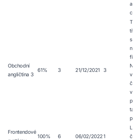
ať h
chyt
Tad
tři,
se m
neo
finál
Obchodní
Našt
61%
3
21/12/2021
3
angličtina 3
v ji
část
vždy
poče
tak 
prsa
Lehk
Frontendové
100%
6
06/02/2022
1
člov