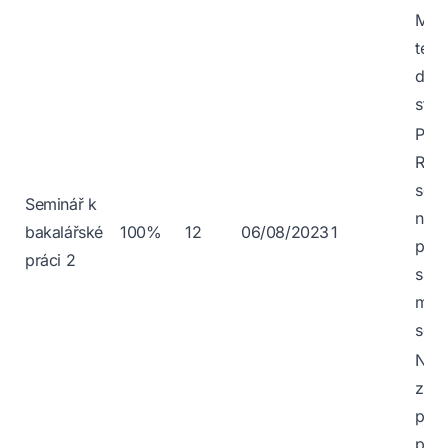
Moc
ten 
do 
styd
Poh
Roz
se
Seminář k
neo
bakalářské
100%
12
06/08/2023
1
publ
práci 2
sham
minu
seme
Nes
záb
pou
před