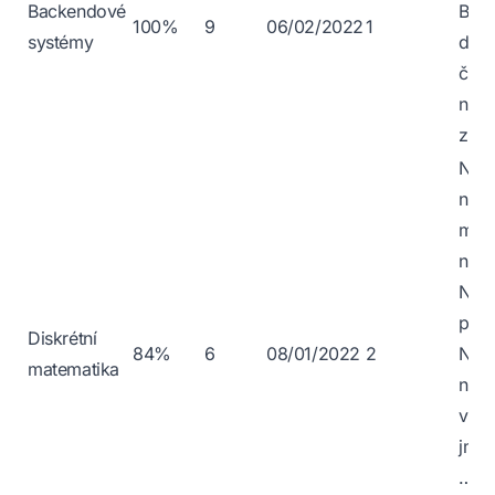
Backendové
Bohu
100%
9
06/02/2022
1
systémy
dat
část
napr
zan
Nejl
nejz
mat
na š
Napr
peck
Diskrétní
84%
6
08/01/2022
2
Nedo
matematika
naš
vyuč
jmen
… př