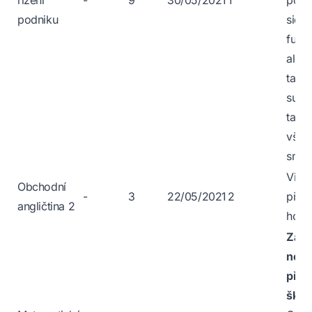
podniku
sice
fund
ale z
tam 
super
takž
všich
smíc
Viz.
Obchodní
-
3
22/05/2021
2
před
angličtina 2
hodn
Za 
nejtě
před
škol