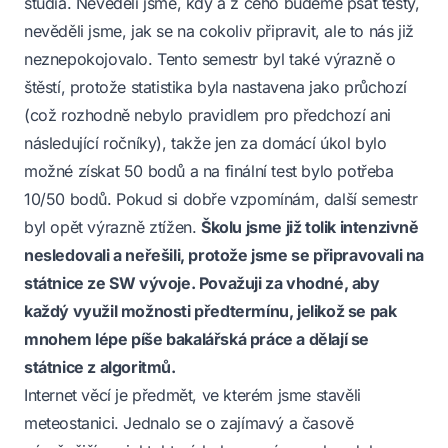
studia. Nevěděli jsme, kdy a z čeho budeme psát testy,
nevěděli jsme, jak se na cokoliv připravit, ale to nás již
neznepokojovalo. Tento semestr byl také výrazně o
štěstí, protože statistika byla nastavena jako průchozí
(což rozhodně nebylo pravidlem pro předchozí ani
následující ročníky), takže jen za domácí úkol bylo
možné získat 50 bodů a na finální test bylo potřeba
10/50 bodů. Pokud si dobře vzpomínám, další semestr
byl opět výrazně ztížen.
Školu jsme již tolik intenzivně
nesledovali a neřešili, protože jsme se připravovali na
státnice ze SW vývoje. Považuji za vhodné, aby
každý využil možnosti předtermínu, jelikož se pak
mnohem lépe píše bakalářská práce a dělají se
státnice z algoritmů.
Internet věcí je předmět, ve kterém jsme stavěli
meteostanici. Jednalo se o zajímavý a časově