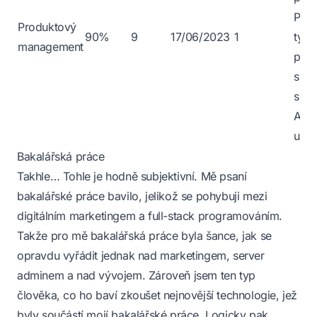
Posl
Produktový
90%
9
17/06/2023
1
tým
management
prác
svo
skup
Až n
ukáp
Bakalářská práce
Takhle… Tohle je hodně subjektivní. Mě psaní
bakalářské práce bavilo, jelikož se pohybuji mezi
digitálním marketingem a full-stack programováním.
Takže pro mě bakalářská práce byla šance, jak se
opravdu vyřádit jednak nad marketingem, server
adminem a nad vývojem. Zároveň jsem ten typ
člověka, co ho baví zkoušet nejnovější technologie, jež
byly součástí mojí bakalářské práce. Logicky pak