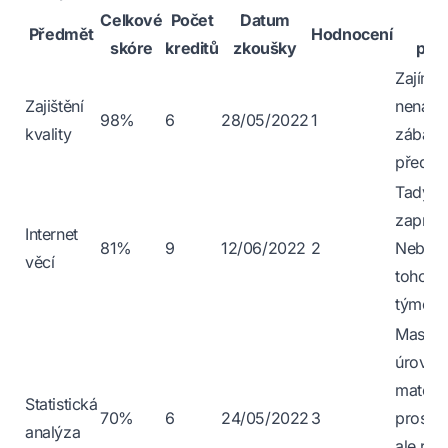
Celkové
Počet
Datum
Os
Předmět
Hodnocení
skóre
kreditů
zkoušky
poz
Zajíma
Zajištění
nenáro
98%
6
28/05/2022
1
kvality
zábavn
předmě
Tady s
zaprog
Internet
81%
9
12/06/2022
2
Nebojte
věcí
toho ud
týmem 
Masakr
úrovni
matema
Statistická
70%
6
24/05/2022
3
prosem
analýza
ale roz