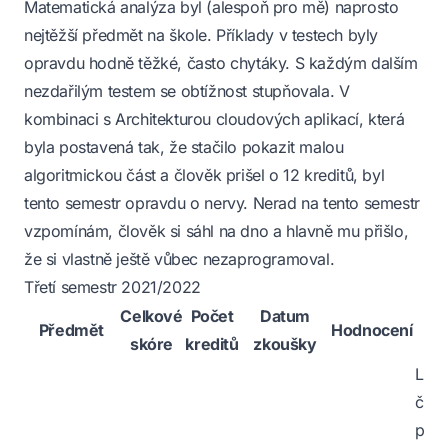
Matematická analýza byl (alespoň pro mě) naprosto
nejtěžší předmět na škole. Příklady v testech byly
opravdu hodně těžké, často chytáky. S každým dalším
nezdařilým testem se obtížnost stupňovala. V
kombinaci s Architekturou cloudových aplikací, která
byla postavená tak, že stačilo pokazit malou
algoritmickou část a člověk prišel o 12 kreditů, byl
tento semestr opravdu o nervy. Nerad na tento semestr
vzpomínám, člověk si sáhl na dno a hlavně mu přišlo,
že si vlastně ještě vůbec nezaprogramoval.
Třetí semestr 2021/2022
Celkové
Počet
Datum
O
Předmět
Hodnocení
skóre
kreditů
zkoušky
po
Lehk
člov
prog