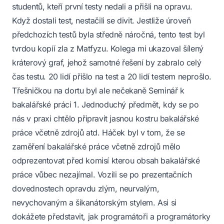
studentů, kteří první testy nedali a přišli na opravu.
Když dostali test, nestačili se divit. Jestliže úroveň
předchozích testů byla středně náročná, tento test byl
tvrdou kopíí zla z Matfyzu. Kolega mi ukazoval šílený
kráterový graf, jehož samotné řešení by zabralo celý
čas testu. 20 lidí přišlo na test a 20 lidí testem neprošlo.
Třešničkou na dortu byl ale nečekaně Seminář k
bakalářské práci 1. Jednoduchý předmět, kdy se po
nás v praxi chtělo připravit jasnou kostru bakalářské
práce včetně zdrojů atd. Háček byl v tom, že se
zaměření bakalářské práce včetně zdrojů mělo
odprezentovat před komisí kterou obsah bakalářské
práce vůbec nezajímal. Vozili se po prezentačních
dovednostech opravdu zlým, neurvalým,
nevychovaným a šikanátorským stylem. Asi si
dokážete představit, jak programátoři a programátorky