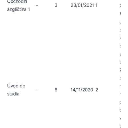
Obchodní
-
3
23/01/2021
1
pok
angličtina 1
angl
Jed
pře
kte
bude
se 
sys
Za 
prot
Úvod do
nes
-
6
14/11/2020
2
studia
napá
dom
do
ván
svát