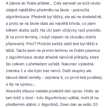
A jdeme do finále přátelé… Celý semestr se točil okolo
údajně nejtěžšího předmětu na škole - pokročilá
algoritmizace. Předmět byl těžký, ale asi ne dostatečně,
a proto se na škole stala asi největší křivda, co jsem
během studia zažil. Na UU jsem vždycky razil pravidlo,
jít na první termíny, i když nejsem na zkoušku dobře
připravený. Proč? Protože každý další test byl těžší a
těžší. Takže jsem na prvním terímnu ve finální písemce
z algoritmizace dostal středně náročné příklady, které
šlo celkem s přehledem vyřešit. Nakonec výsledná
známka 2 a vše bylo bez nervů. Další skupiny ale
takové štěstí neměly - zejména ti, co první test podělaly
a šly na opravu…
Absurdní sitauce nastala poslední den oprav. Hrálo se
tam totiž o dost - kdo Algoritmizaci udělal, mohl jít na
předtermín státnic z Algoritmů. Onen den se sešlo 20