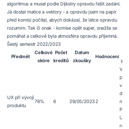
algoritmus a musel podle Dijkstry opravdu řešit zadání.
Já dostal matice a vektory - a opravdu jsem na papír
před komisí počítal, abych dokázal, že látce opravdu
rozumím. Tak či onak - komise opět super, snažila se
pomáhat a celkově byla atmosféra opravdu příjemná.
Šestý semestr 2022/2023
Celkové
Počet
Datum
O
Předmět
Hodnocení
skóre
kreditů
zkoušky
po
Výb
před
všem
dopo
UX při vývoji
78%
6
29/05/2023
2
na z
produktu
Psal
UI p
robo