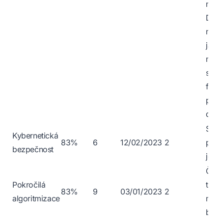
nepr
Do 
nez
jak
nená
sdě
fee
pre
dov
Sup
Kybernetická
83%
6
12/02/2023
2
pře
bezpečnost
jed
Čert
Pokročilá
ten
83%
9
03/01/2023
2
algoritmizace
měl
byl 