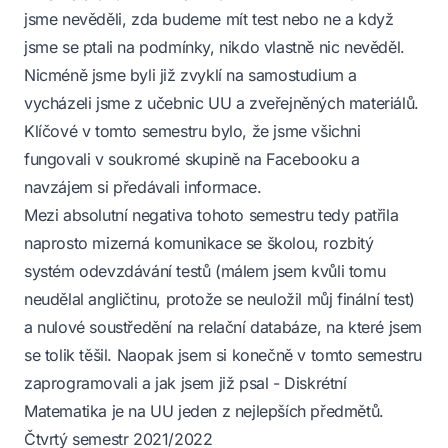
jsme nevěděli, zda budeme mít test nebo ne a když
jsme se ptali na podmínky, nikdo vlastně nic nevěděl.
Nicméně jsme byli již zvyklí na samostudium a
vycházeli jsme z učebnic UU a zveřejněných materiálů.
Klíčové v tomto semestru bylo, že jsme všichni
fungovali v soukromé skupině na Facebooku a
navzájem si předávali informace.
Mezi absolutní negativa tohoto semestru tedy patřila
naprosto mizerná komunikace se školou, rozbitý
systém odevzdávání testů (málem jsem kvůli tomu
neudělal angličtinu, protože se neuložil můj finální test)
a nulové soustředění na relační databáze, na které jsem
se tolik těšil. Naopak jsem si konečně v tomto semestru
zaprogramovali a jak jsem již psal - Diskrétní
Matematika je na UU jeden z nejlepších předmětů.
Čtvrtý semestr 2021/2022