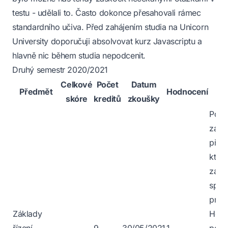
testu - udělali to. Často dokonce přesahovali rámec
standardního učiva. Před zahájením studia na Unicorn
University doporučuji absolvovat kurz Javascriptu a
hlavně nic během studia nepodcenit.
Druhý semestr 2020/2021
Celkové
Počet
Datum
O
Předmět
Hodnocení
skóre
kreditů
zkoušky
po
Poho
zají
před
který
zako
spol
prez
Základy
Hodn
řízení
-
9
30/05/2021
1
poro