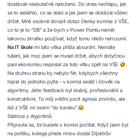
dostávali neskutečně naloženo. Do dnes nechápu, jak
se to seběhlo, co se stalo a jak jsem se dokázal vůbec
držet. Mně osobně dorazil dotaz členky komise z VŠE,
co to je to “DB” a že bych v Power Pointu neměl
takovou zkratku používat, když tomu nikdo nerozumí.
Na IT škole
mi tato vítka přišla absurdní. Nemáte
tušení, jak moc jsem se musel držet, abych dotyčnou
paní ekonomku neposlal za tuto vítku zpět na VŠE 🤣.
Na druhou stranu by nebylo fér, kdybych všechny
házel do jednoho pytle - v komisi seděl i člověk na
algoritmy. Jeho feedback byl slušný, profesionální a
konstruktivní. To můj vnitřní pocit agrese zmírnilo, ale
lidi z VŠE mi nesmí “do baráku”.😂
Státnice z Algoritmů
Připravte se, že budete s komisí počítat. Když jsem byl
na potítku, kolega přede mnou dostal Dijsktrův