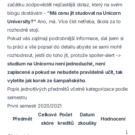
začátku zodpovědět nejčastější dotaz, který na svém
blogu dostávám -
“Má cenu jít studovat na Unicorn
University?”
Ano, má. Více číst netřeba, škola za to
rozhodně stojí.
Pokud vás zajímají podrobnější informace, dal jsem si
tu práci a vše popsal do detailu abyste se sami mohli
rozhodnout, jestli do toho jít, protože spoiler-alert ->
studium na Unicornu není jednoduché, není
zaplacené a pokud se nebudete pravidelně učit, tak
vyletíte jak korek ze šampaňského
.
Popis jednotlivých předmětů včetně kategorizace podle
semestru
První semestr 2020/2021
Celkové
Počet
Datum
Předmět
Hodnocení
skóre
kreditů
zkoušky
po
Leh