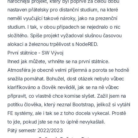
náročnější projekt, který byl poprvé za celou dobu
nastaven přátelsky pro distanční studium, na které
neměli vyučující takové nároky, jako na prezenční
studium. I tak, v obou případech se nejednalo o nic
složitého. Spíše projekt vyžadoval slušnou časovou
alokaci a železnou trpělivost s NodeRED.
První státnice - SW Vývoj
Ihned jak můžete, vrhněte se na první státnice.
Atmosféra je obecně velmi přijemná a porota se hodně
snažila pomáhat. Bohužel, dost otázek nebylo vůbec
klarifikováno a člověk nevěděl, jak se na ně vůbec
připravit, co vlastně chce komise slyšet. Zažil jsem na
potítku člověka, který neznal Bootstrap, jelikož si vytáhl
FE systémy, ale i tak se z toho docela vykecal. Prostě
to jde, pokud jste se na to úplně nevykašlali.
Pátý semestr 2022/2023