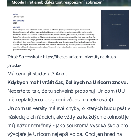
Zdroj: Screenshot z https://theses.unicornuniversity.net/huss-
jaroslav
Má cenu jít studovat? Ano…
Kdybych mohl vrátit čas, šel bych na Unicorn znovu.
Neberte to tak, že tu schválně proponuji Unicorn (UU
mě neplatí(tento blog není vůbec monetizován)).
Unicorn university má své chyby, o kterých budu psát v
následujících řádcích, ale vždy za každých okolností je
můj názor neměnný - jako soukromá vysoká škola pro
vývojáře je Unicorn nejlepší volba. Chci jen hned na