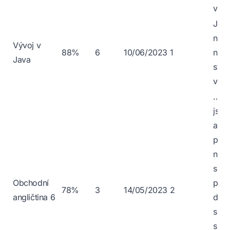
vysa
Javu
nech
Vývoj v
88%
6
10/06/2023
1
nikd
Java
svém
vidě
… P
jse
angl
podc
neob
si an
Obchodní
podí
78%
3
14/05/2023
2
angličtina 6
dost
spec
slov