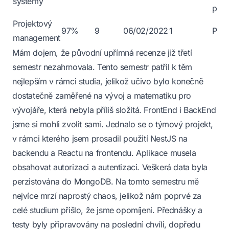
systémy
prog
Projektový
97%
9
06/02/2022
1
Poh
management
Mám dojem, že původní
upřímná recenze
již třetí
semestr nezahrnovala. Tento semestr patřil k těm
nejlepším v rámci studia, jelikož učivo bylo konečně
dostatečně zaměřené na vývoj a matematiku pro
vývojáře, která nebyla příliš složitá. FrontEnd i BackEnd
jsme si mohli zvolit sami. Jednalo se o týmový projekt,
v rámci kterého jsem prosadil použití NestJS na
backendu a Reactu na frontendu. Aplikace musela
obsahovat autorizaci a autentizaci. Veškerá data byla
perzistována do MongoDB. Na tomto semestru mě
nejvíce mrzí naprostý chaos, jelikož nám poprvé za
celé studium přišlo, že jsme opomíjeni. Přednášky a
testy byly připravovány na poslední chvíli, dopředu