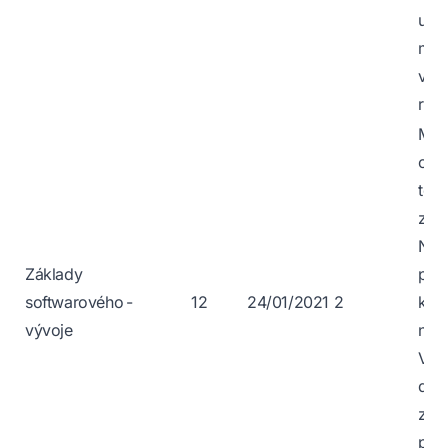
upín
myš
vese
rod
Můž
opr
těž
zač
Neu
Základy
pro
softwarového
-
12
24/01/2021
2
kter
vývoje
neuč
Vyž
dob
zák
prá