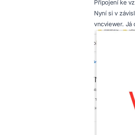
Připojení ke v
Nyní si v závi
vncviewer. Já