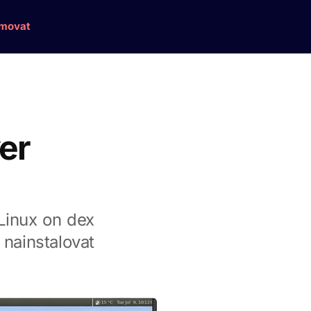
amovat
er
Linux on dex
 nainstalovat