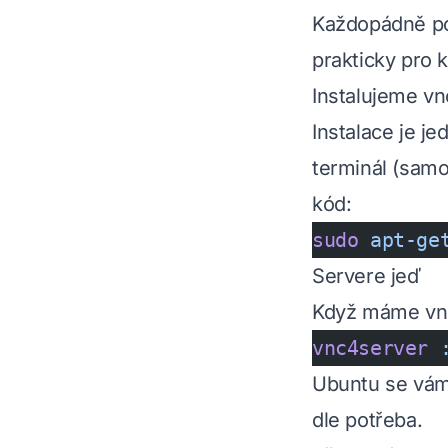
Každopádně po
prakticky pro k
Instalujeme v
Instalace je j
terminál (samo
kód:
sudo
 apt-ge
Servere jeď
Když máme vnc
vnc4server
 
Ubuntu se vám 
dle potřeba.