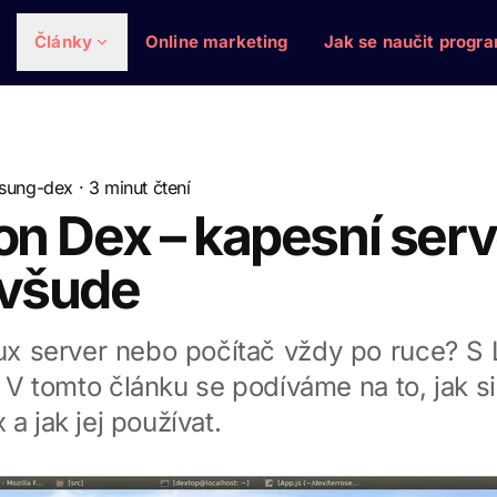
Články
Online marketing
Jak se naučit progr
sung-dex
·
3
minut čtení
on Dex – kapesní serv
 všude
ux server nebo počítač vždy po ruce? S 
. V tomto článku se podíváme na to, jak si
 a jak jej používat.