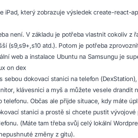
uje iPad, který zobrazuje výsledek create-react-a
ba není. V základu je potřeba vlastnit cokoliv z
šší (s9,s9+,s10 atd.). Potom je potřeba zprovozni
iální web a instalace Ubuntu na Samsungu je sup
nux on dex
 sebou dokovací stanici na telefon (DexStation), 
onitor, klávesnici a myš a můžete vesele drandit
 telefonu. Občas ale přijde situace, kdy máte úp
kovací stanici a prostě si chcete pustit vývojové 
lefonu. (Máte tam třeba svůj celý lokální Wordpr
nepushnuté změny z gitu).