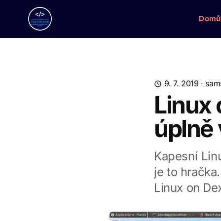
Domů
9. 7. 2019
·
sam
Linux 
úplně
Kapesní Lin
je to hračka
Linux on Dex