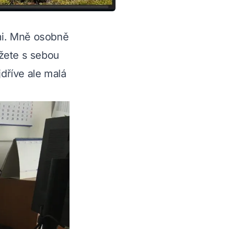
mi. Mně osobně
ůžete s sebou
jdříve ale malá