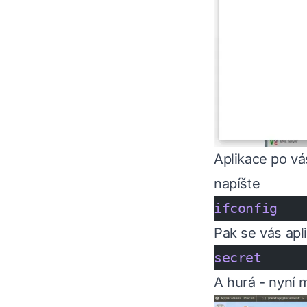
Aplikace po vás
napíšte
ifconfig
Pak se vás apl
secret
A hurá - nyní 