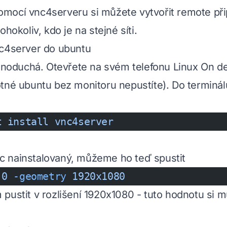
mocí vnc4serveru si můžete vytvořit remote při
ohokoliv, kdo je na stejné síti.
nc4server do ubuntu
ednoduchá. Otevřete na svém telefonu Linux On d
tné ubuntu bez monitoru nepustíte). Do terminál
t
 install
 vnc4server
 nainstalovaný, můžeme ho teď spustit
:0
 -geometry
 1920x1080
pustit v rozlišení 1920x1080 - tuto hodnotu si 