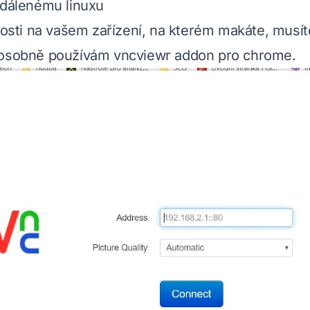
zdálenému linuxu
slosti na vašem zařízení, na kterém makáte, musí
 osobně používám vncviewr addon pro chrome.