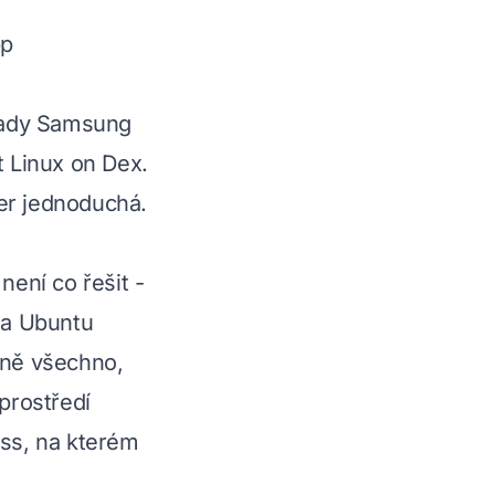
pp
 řady Samsung
t Linux on Dex.
er jednoduchá.
není co řešit -
 na Ubuntu
lně všechno,
prostředí
ess, na kterém