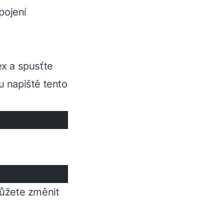
pojení
ex a spusťte
u napiště tento
můžete změnit