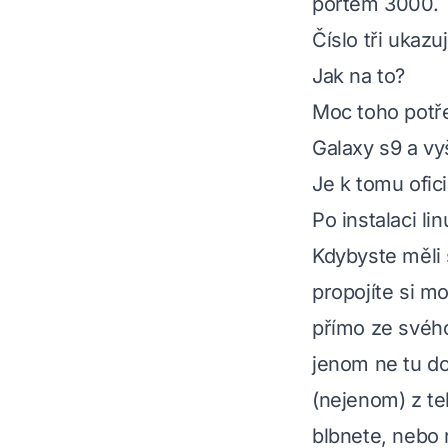
portem 3000.
Číslo tři ukaz
Jak na to?
Moc toho potře
Galaxy s9 a vy
Je k tomu ofic
Po instalaci li
Kdybyste měli s
propojíte si m
přímo ze svého
jenom ne tu do
(nejenom) z te
blbnete, nebo 